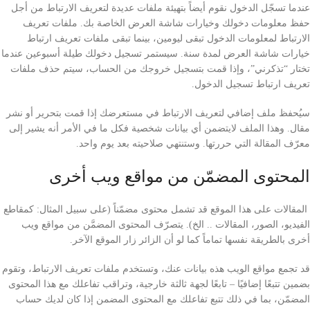
عندما تسجّل الدخول نقوم أيضاً بتهيئة ملفات عديدة لتعريف الارتباط من أجل
حفظ معلومات دخولك وخيارات شاشة العرض الخاصة بك. ملفات تعريف
الارتباط لمعلومات الدخول تبقى ليومين، بينما تبقى ملفات تعريف ارتباط
خيارات شاشة العرض لمدة سنة. سيستمر تسجيل دخولك طيلة أسبوعين عندما
تختار “تذكرني”، وإذا قمت بتسجيل خروجك من الحساب، سيتم حذف ملفات
تعريف ارتباط تسجيل الدخول.
سيُحفظ ملف إضافي لتعريف الارتباط في مستعرضك إذا قمت بتحرير أو نشر
مقال. وهذا الملف لايتضمن أي بيانات شخصية فكل ما في الأمر أنه يشير إلى
معرّف المقالة التي حررتها. وستنتهي صلاحيته بعد يوم واحد.
المحتوى المضمّن من مواقع ويب أخرى
المقالات على هذا الموقع قد تشمل محتوى مضمّناً (على سبيل المثال: كمقاطع
الفيديو، الصور، المقالات .. الخ). يتصرّف المحتوى المضمَّن من مواقع ويب
أخرى بالطريقة نفسها تماماً كما لو أن الزائر زار الموقع الآخر.
قد تجمع مواقع الويب هذه بيانات عنك، وتستخدم ملفات تعريف الارتباط، وتقوم
بضمين تتبعًا إضافيًا – تابعًا لجهة ثالثة خارجية، وتراقب تفاعلك مع هذا المحتوى
المضمّن، بما في ذلك تتبع تفاعلك مع المحتوى المضمن إذا كان لديك حساب