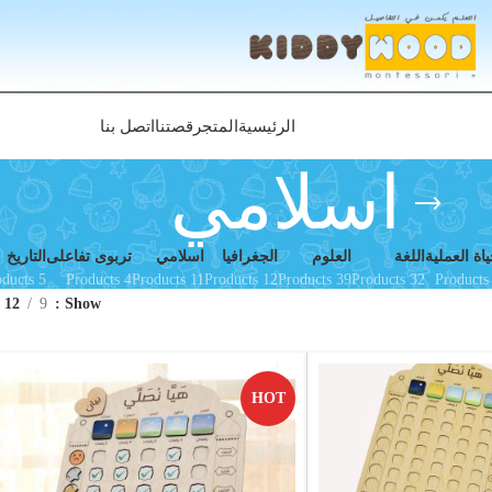
الرئيسية
المتجر
قصتنا
اتصل بنا
اسلامي
ياة العملية
اللغة
العلوم
الجغرافيا
اسلامي
تربوى تفاعلى
التاريخ
5 Products
4 Products
11 Products
12 Products
39 Products
32 Products
12
9
Show
HOT