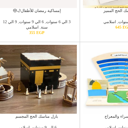
ك الحج المميز
إمساكية رمضان للأطفال🌙😍
,
اسلامي
3 الي 6 سنوات
,
6 الي 9 سنوات
,
9 الي 12
E
645
سنة
,
اسلامي
355
EGP
سراء والمعراج
بازل مناسك الحج المجسم
,
اسلامي
6 الي 9 سنوات
,
اسلامي