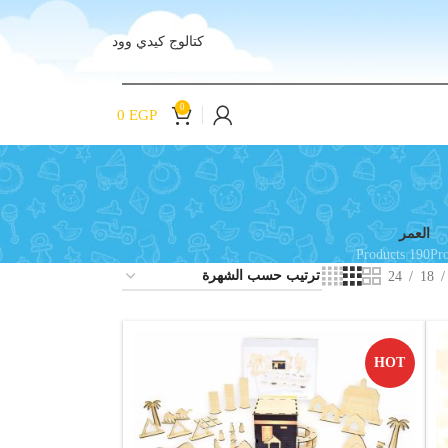
كتالوج كيدي وود
0
0
EGP
العمر
190 Products
24
18
HOT