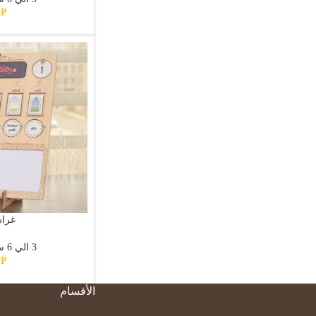
GP
غرا
3 الي 6 سنوات
GP
الأقسام