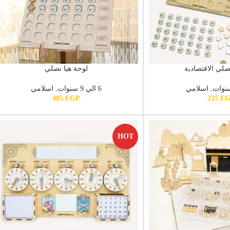
صلي الاقتصادية
لوحة هيا نصلي
,
اسلامي
6 الي 9 سنوات
,
اسلامي
405
EGP
235
E
HOT