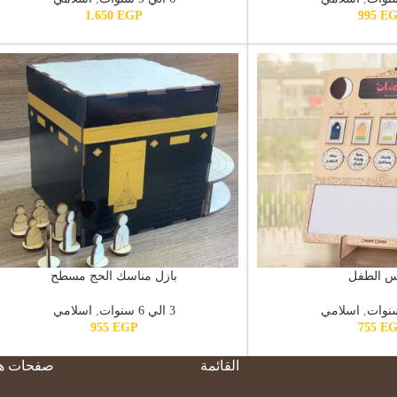
1.650
EGP
995
E
س الطفل
بازل مناسك الحج مسطح
,
اسلامي
3 الي 6 سنوات
,
اسلامي
955
EGP
755
E
القائمة
صفحات ها