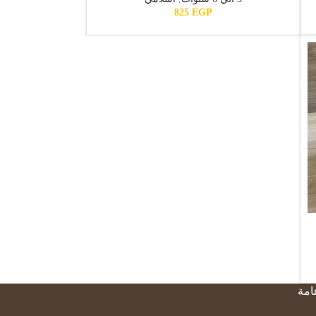
825
EGP
مة