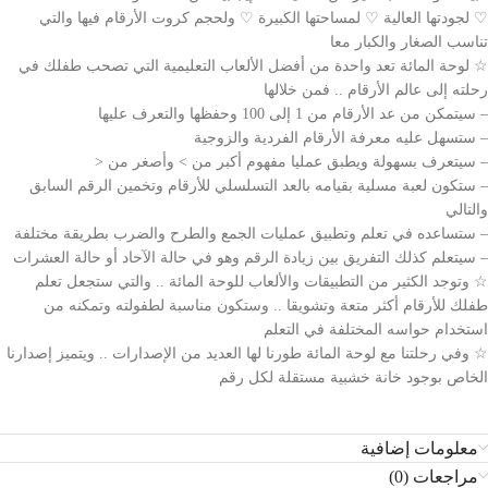
♡ لجودتها العالية ♡ لمساحتها الكبيرة ♡ ولحجم كروت الأرقام فيها والتي
تناسب الصغار والكبار معا
☆ لوحة المائة تعد واحدة من أفضل الألعاب التعليمية التي تصحب طفلك في
رحلته إلى عالم الأرقام .. فمن خلالها
– سيتمكن من عد الأرقام من 1 إلى 100 وحفظها والتعرف عليها
– ستسهل عليه معرفة الأرقام الفردية والزوجية
– سيتعرف بسهولة ويطبق عمليا مفهوم أكبر من > وأصغر من <
– ستكون لعبة مسلية بقيامه بالعد التسلسلي للأرقام وتخمين الرقم السابق
والتالي
– ستساعده في تعلم وتطبيق عمليات الجمع والطرح والضرب بطريقة مختلفة
– سيتعلم كذلك التفريق بين زيادة الرقم وهو في حالة الآحاد أو حالة العشرات
☆ وتوجد الكثير من التطبيقات والألعاب للوحة المائة .. والتي ستجعل تعلم
طفلك للأرقام أكثر متعة وتشويقا .. وستكون مناسبة لطفولته وتمكنه من
استخدام حواسه المختلفة في التعلم
☆ وفي رحلتنا مع لوحة المائة طورنا لها العديد من الإصدارات .. ويتميز إصدارنا
الخاص بوجود خانة خشبية مستقلة لكل رقم
معلومات إضافية
مراجعات (0)