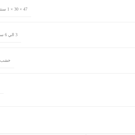
47 × 30 × 1 سنتيميتر
3 الي 6 سنوات
خشب Mdf