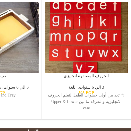
الحروف المصنفرة انجليزي
صيني
3 الي 6 سنوات
,
اللغة
3 الي 6 سنوات
,
6 الي 9 
GP
595
EGP
☆ تعد من أولى خطوات الطفل لتعلم الحروف
Sand Tray
الانجليزية والتفرقة ما بين Upper & Lower
case