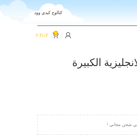
كتالوج كيدي وود
0
0
EGP
نجليزية الكبيرة
لي شحن مجاني !