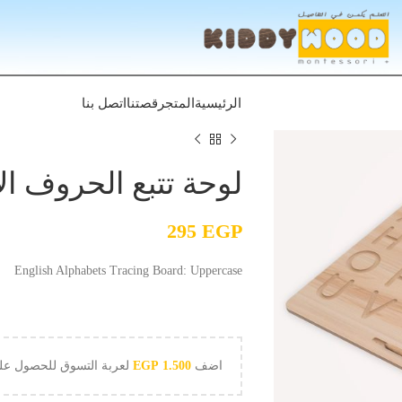
الرئيسية
المتجر
قصتنا
اتصل بنا
لوحة تتبع الحروف الا
295
EGP
English Alphabets Tracing Board: Uppercase
اضف
1.500
EGP
لعربة التسوق للحصول ع