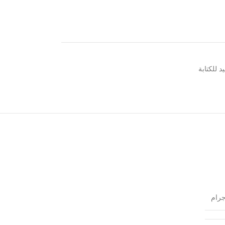
د للكتابة