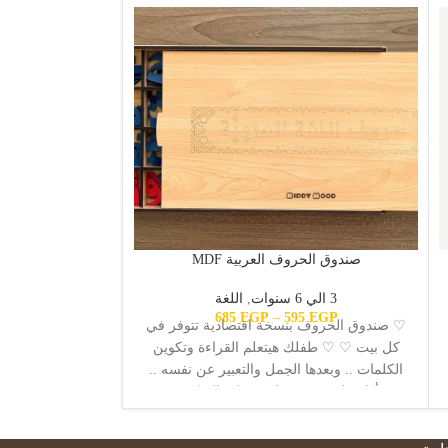
صندوق الحروف العربية MDF
3 الي 6 سنوات
,
اللغة
6 الي 9 سنوات
685
EGP
–
595
EGP
♡ صندوق الحروف بنسخة اقتصادية تتوفر في
يحتوي صندوق ا
كل بيت ♡ ♡ طفلك هيتعلم القراءة وتكوين
الكلمات .. وبعدها الجمل والتعبير عن نفسه ..
e, Adjective,
بأداة ملموسة هتساعده على التركيز ..
and Interjection
ويستخدم فيها حواسه المختلفة
سيتعلم الطفل قواع
وسيلة حسية م