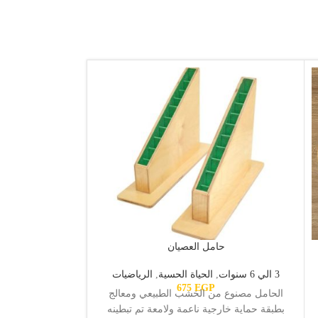
حامل العصيان
ساعة م
3 الي 6 سنوات
,
الحياة الحسية
,
الرياضيات
3 الي 6 سنوات
,
6 ا
EGP
675
ت
الحامل مصنوع من الخشب الطبيعي ومعالج
ول شكل متاح 
بطبقة حماية خارجية ناعمة ولامعة تم تبطينه