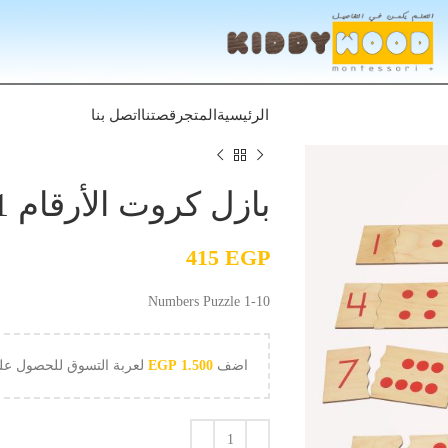
الرئيسية
المتجر
قصتنا
اتصل بنا
بازل كروت الأرقام 1-10
415
EGP
Numbers Puzzle 1-10
اضف
1.500
EGP
لعربة التسوق للحصول ع