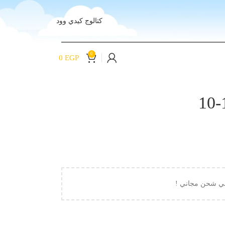
كتالوج كيدي وود
0
0
EGP
لي شحن مجاني !