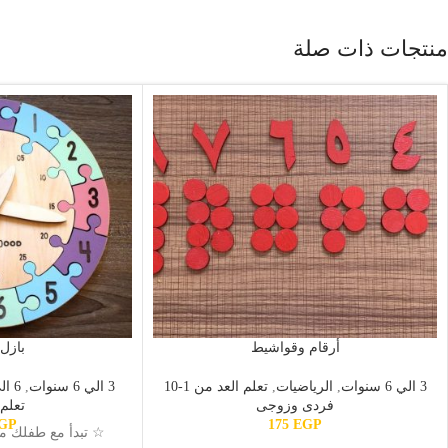
منتجات ذات صلة
أرقام وقواشيط
بازل
3 الي 6 سنوات
,
الرياضيات
,
تعلم العد من 1-10
3 الي 6 سنوات
,
6 الي 9 سنوات
فردى وزوجى
تعلم
GP
175
EGP
☆ تبدأ مع طفلك مبك