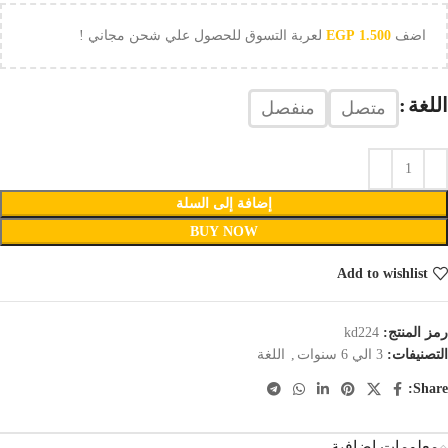
اضف
1.500
EGP
لعربة التسوق للحصول علي شحن مجاني !
اللغة
متصل
منفصل
إضافة إلى السلة
BUY NOW
Add to wishlist
رمز المنتج:
kd224
التصنيفات:
3 الي 6 سنوات
,
اللغة
Share:
معلومات إضافية