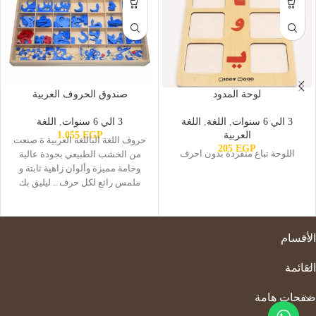
لوحة المدود
صندوق الحروف العربية
3 الي 6 سنوات
,
اللغة
,
اللغة
3 الي 6 سنوات
,
اللغة
العربية
EGP
1.055
حروف اللغة الباللغة العربية ة صنعت
205
EGP
اللوحة تباع منفردة بدون احرف
من الخشب الطبيعي بجودة عالية
وخامة مميزة وألوان زاهية ثابتة و
ملمس رائع لكل حرف .. ليليق بك
وبطفلك
الأقسام
القائمة
صفحات هامة