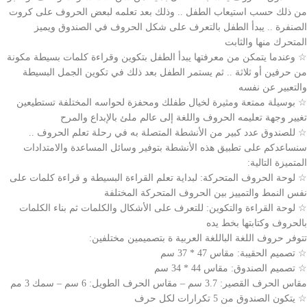
من ذلك حسب استيعاب الطفل .. وذلك بعد تعلمه لبعض الحروف على كروت
الصنفرة .. يبدأ الطفل بالتعرف على شكل الحروف في الصندوق ويميز
المتحرك منها والثابت
☆ وعندما يتمكن من معرفتها يبدأ الطفل بتكوين وقراءة كلمات بسيطة مكونة
من حرفين أو ثلاثة .. ثم يستمر الطفل بعد ذلك في تكوين الجمل البسيطة
والتعبير عن نفسه
☆ بوسيلة ممتعة ومثيرة لخيال طفلك ومحفزة لحواسه المختلفة تستطيعين
تغيير وجهة تعليمه الحروف واللغة إلى عالم ملئ بالإبداع والمرح
☆ للصندوق عدد كبير من الأنشطة المتصلة به في رحلة تعلم الحروف ..
سنساعدكم على تطبيق هذه الأنشطة بتوفير وسائل المساعدة والامتدادات
المتميزة التالية:
☆ لوحة الحروف المتحركة: لبداية تعلم القراءة البسيطة و قراءة كلمات على
نفس النمط والتمييز بين الحروف المتحركة المختلفة
☆ لوحة القراءة والتكوين: للتعرف على الأشكال والكلمات ثم بناء الكلمات
بالحروف وكتابتها بخط يده
تتوفر حروف اللغة الباللغة العربية ة بتصميمين مختلفين:
☆ تصميم الحقيبة: مقاس 47 * 37 سم
☆ تصميم الصندوق: مقاس 44 * 34 سم
مقاس الحرف القصير: 3.7 سم – مقاس الحرف الطويل: 6 سم – سمك 3 مم
☆ يتكون الصندوق من 5 تكرارات لكل حرف