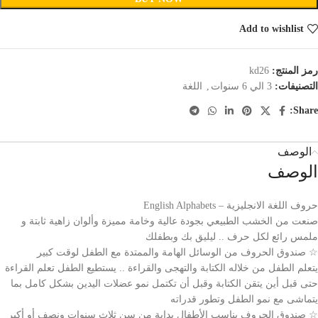
Add to wishlist
رمز المنتج:
kd26
التصنيفات:
3 الي 6 سنوات
,
اللغة
Share:
الوصف
الوصف
حروف اللغة الانجليزية – English Alphabets
صنعت من الخشب الطبيعي بجودة عالية وخامة مميزة وألوان زاهية ثابتة و
ملمس رائع لكل حرف .. ليليق بك وبطفلك
☆ صندوق الحروف من الوسائل الهامة والممتدة مع الطفل لوقت كبير
يتعلم الطفل من خلاله الكتابة والتهجى والقراءة .. يستطيع الطفل تعلم القراءة
حتى قبل أين يتقن الكتابة وقبل أن تكتمل نمو عضلات اليدين بشكل كامل بما
يتماشى مع نمو الطفل وتطور قدراته
☆ صندوق الحروف يناسب الأطفال بداية من سن ثلاث سنوات ونصف أو أكبر