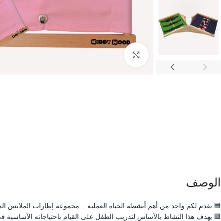
Click to enlarge
الوصف
🟦 نقدم لكم واحد من أهم أنشطة الحياة العملية .. مجموعة إطارات الملابس المصنوعة يدويا بدقة وبجودة عالية وبأبعاد ٣٠ * ٣٠ سم .. والتي
🟩 يهدف هذا النشاط بالأساس لتدريب الطفل على القيام باحتياجاته الأساسية ف