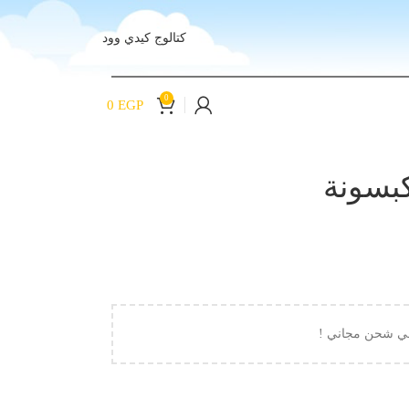
كتالوج كيدي وود
0
0
EGP
كبسونة
لي شحن مجاني !