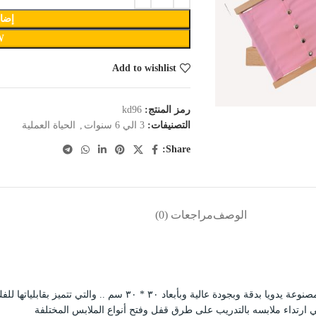
إضاف
W
Add to wishlist
رمز المنتج:
kd96
التصنيفات:
3 الي 6 سنوات
,
الحياة العملية
Share:
الوصف
مراجعات (0)
 تتميز بقابلياتها للفك والتركيب لغسلها وإعادة استخدامها مرة أخرى
ي ارتداء ملابسه بالتدريب على طرق قفل وفتح أنواع الملابس المختلفة