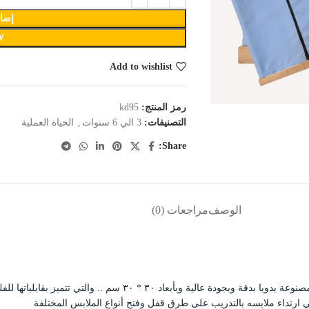
إضاف
W
Add to wishlist
رمز المنتج:
kd95
التصنيفات:
3 الي 6 سنوات
,
الحياة العملية
Share:
الوصف
مراجعات (0)
 تتميز بقابلياتها للفك والتركيب لغسلها وإعادة استخدامها مرة أخرى
ي ارتداء ملابسه بالتدريب على طرق قفل وفتح أنواع الملابس المختلفة