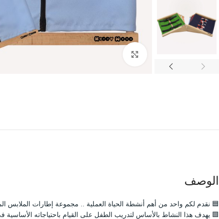
Click to enlarge
الوصف
🟦 نقدم لكم واحد من أهم أنشطة الحياة العملية .. مجموعة إطارات الملابس المصنوعة يدويا بدقة وبجودة عالية وبأبعاد ٣٠ * ٣٠ سم .. والتي
🟩 يهدف هذا النشاط بالأساس لتدريب الطفل على القيام باحتياجاته الأساسية ف