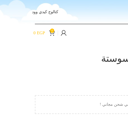
كتالوج كيدي وود
0
0
EGP
سوستة
لي شحن مجاني !