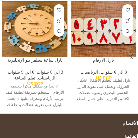
بازل الارقام
بازل ساعة سيلفر بلو الإنجليزية
3 الي 6 سنوات
,
الرياضيات
3 الي 6 سنوات
,
6 الي 9 سنوات
,
EGP
115
الرياضيات
,
تعلم الساعة
بازل لطيف لتعليم الاطفال اشكال
325
EGP
☆ تبدأ مع طفلك مبكرا بتعليمه
الحروف ويعمل على تقويه التآزر
الأرقام .. سيتعلم بطريقة لطيفة كيف
الحسي البصري وتقويه عضلات
يرتب الأرقام ويتعرف عليها ☆ يعمل
الكتابه والتدريب على حمل القطع
البازل على تقوية عضلات يد طفلك
الصغيره يمكن استخدام ارقامه
الصغيرة .. كما سيحفزه على التفكير
منفصله فيما بعد مع القواشيط
المنطقي والتركيز
والعمليات الحسابيه مناسب من سن
الأقسام
3 سنوات
القائمة